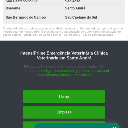
São Caetano do Sul
São José
Diadema
Santo André
São Bernardo do Campo
São Caetano do Sul
O conteúdo do texto desta página é de direito reservado. Sua reprodução, parcial ou total,
mesmo citando nossos links, é proibida sem a autorização do autor. Crime de violação de
direito autoral – artigo 184 do Código Penal –
Lei 9610/98 - Lei de direitos autorais
.
IntensiPrime Emergência Veterinária Clínica
Veterinária em Santo André
Rua das Paineiras, 607 - Jardim Santo André - SP
CEP: 09070-220
(11) 4990-6553
(11) 94056-9460
atendimento@intensiprime.com.br
Home
Empresa
Missão