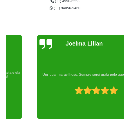
(11) 4990-6553
(11) 94056-9460
Joelma Lilian
Um lugar maravilhoso. Sempre serei grata pelo que fizeram por nós!