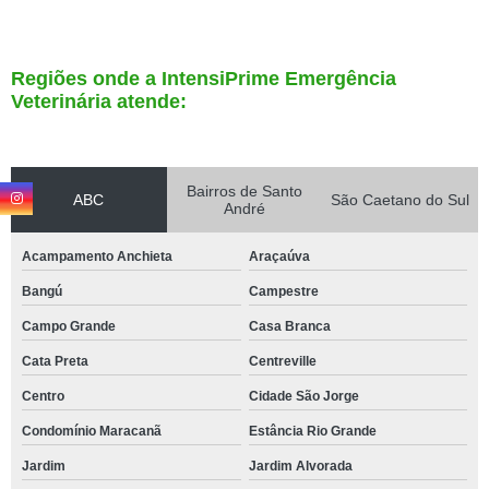
Regiões onde a IntensiPrime Emergência
Veterinária atende:
Bairros de Santo
ABC
São Caetano do Sul
André
Acampamento Anchieta
Araçaúva
Bangú
Campestre
Campo Grande
Casa Branca
Cata Preta
Centreville
Centro
Cidade São Jorge
Condomínio Maracanã
Estância Rio Grande
Jardim
Jardim Alvorada